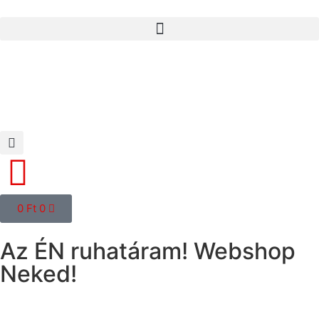
0
Ft
0
Az ÉN ruhatáram! Webshop
Neked!