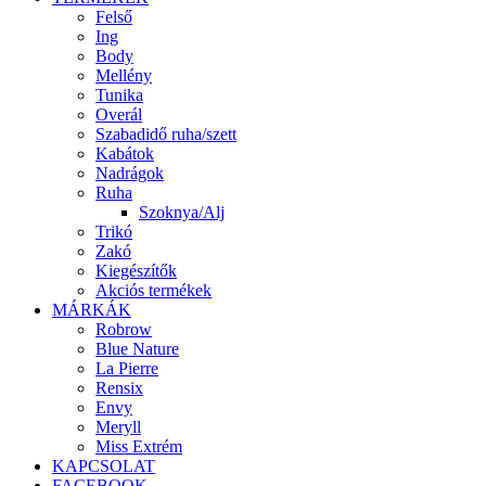
Felső
Ing
Body
Mellény
Tunika
Overál
Szabadidő ruha/szett
Kabátok
Nadrágok
Ruha
Szoknya/Alj
Trikó
Zakó
Kiegészítők
Akciós termékek
MÁRKÁK
Robrow
Blue Nature
La Pierre
Rensix
Envy
Meryll
Miss Extrém
KAPCSOLAT
FACEBOOK