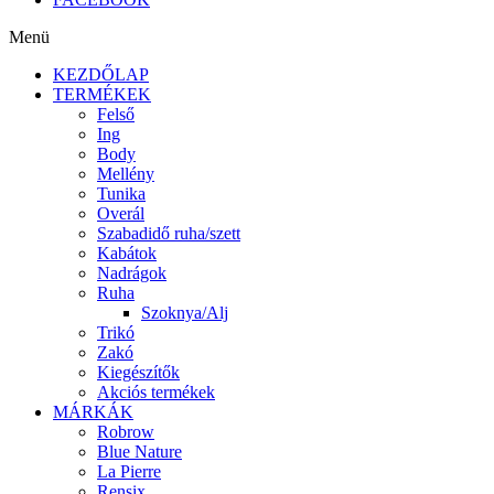
Menü
KEZDŐLAP
TERMÉKEK
Felső
Ing
Body
Mellény
Tunika
Overál
Szabadidő ruha/szett
Kabátok
Nadrágok
Ruha
Szoknya/Alj
Trikó
Zakó
Kiegészítők
Akciós termékek
MÁRKÁK
Robrow
Blue Nature
La Pierre
Rensix