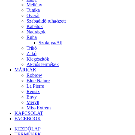
Mellény
Tunika
Overál
Szabadidő ruha/szett
Kabátok
Nadrágok
Ruha
Szoknya/Alj
Trikó
Zakó
Kiegészítők
Akciós termékek
MÁRKÁK
Robrow
Blue Nature
La Pierre
Rensix
Envy
Meryll
Miss Extrém
KAPCSOLAT
FACEBOOK
KEZDŐLAP
TERMÉKEK