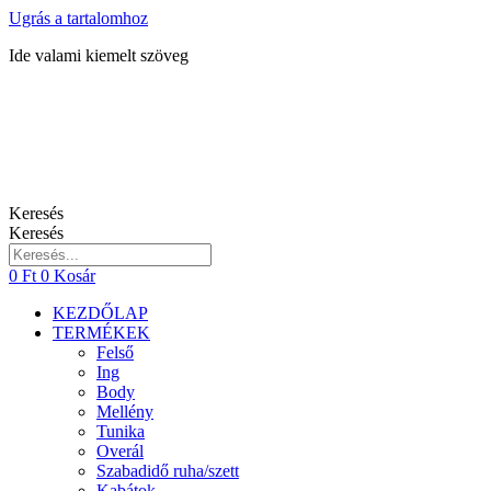
Ugrás a tartalomhoz
Ide valami kiemelt szöveg
Keresés
Keresés
0
Ft
0
Kosár
KEZDŐLAP
TERMÉKEK
Felső
Ing
Body
Mellény
Tunika
Overál
Szabadidő ruha/szett
Kabátok