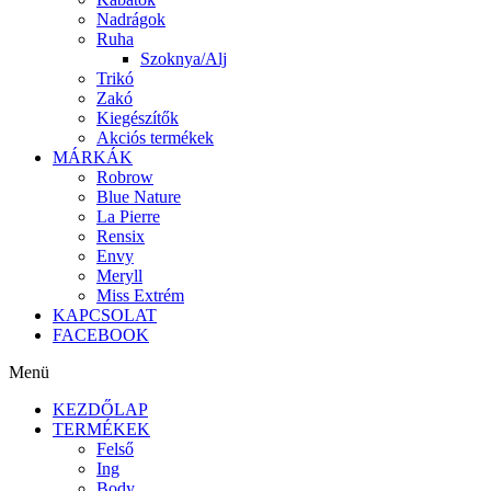
Nadrágok
Ruha
Szoknya/Alj
Trikó
Zakó
Kiegészítők
Akciós termékek
MÁRKÁK
Robrow
Blue Nature
La Pierre
Rensix
Envy
Meryll
Miss Extrém
KAPCSOLAT
FACEBOOK
Menü
KEZDŐLAP
TERMÉKEK
Felső
Ing
Body