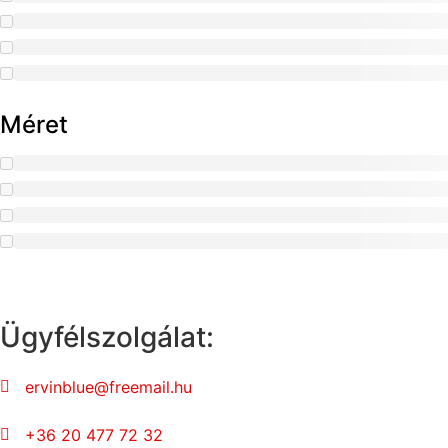
Méret
Ügyfélszolgálat:
ervinblue@freemail.hu
+36 20 477 72 32