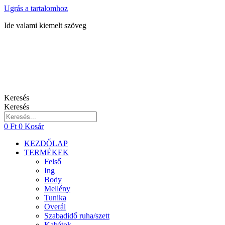
Ugrás a tartalomhoz
Ide valami kiemelt szöveg
Keresés
Keresés
0
Ft
0
Kosár
KEZDŐLAP
TERMÉKEK
Felső
Ing
Body
Mellény
Tunika
Overál
Szabadidő ruha/szett
Kabátok