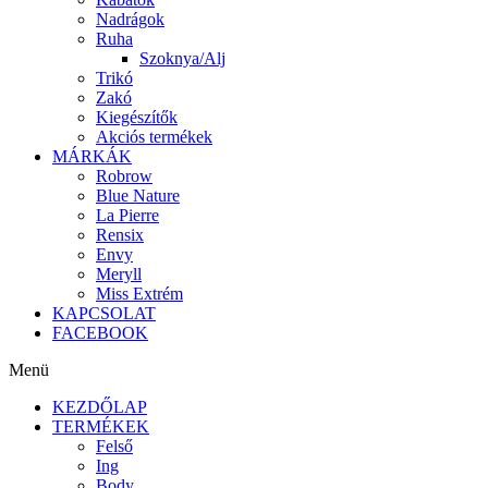
Nadrágok
Ruha
Szoknya/Alj
Trikó
Zakó
Kiegészítők
Akciós termékek
MÁRKÁK
Robrow
Blue Nature
La Pierre
Rensix
Envy
Meryll
Miss Extrém
KAPCSOLAT
FACEBOOK
Menü
KEZDŐLAP
TERMÉKEK
Felső
Ing
Body