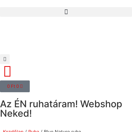
0
Ft
0
Az ÉN ruhatáram! Webshop
Neked!
Kezdőlap
/
Ruha
/ Blue Nature ruha