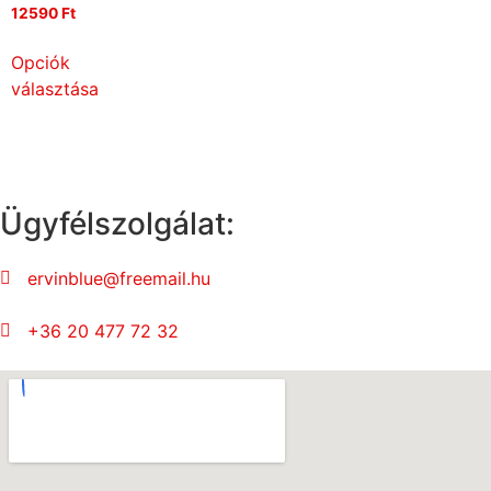
12590
Ft
Opciók
választása
Ügyfélszolgálat:
ervinblue@freemail.hu
+36 20 477 72 32