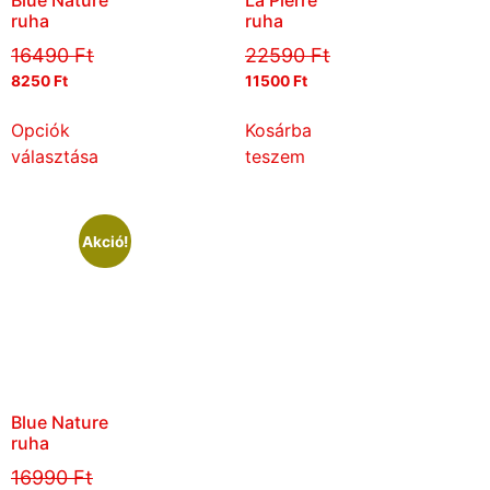
Blue Nature
La Pierre
ruha
ruha
16490
Ft
22590
Ft
8250
Ft
11500
Ft
Opciók
Kosárba
választása
teszem
Akció!
Blue Nature
ruha
16990
Ft