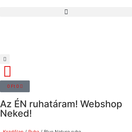
0
Ft
0
Az ÉN ruhatáram! Webshop
Neked!
Kezdőlap
/
Ruha
/ Blue Nature ruha