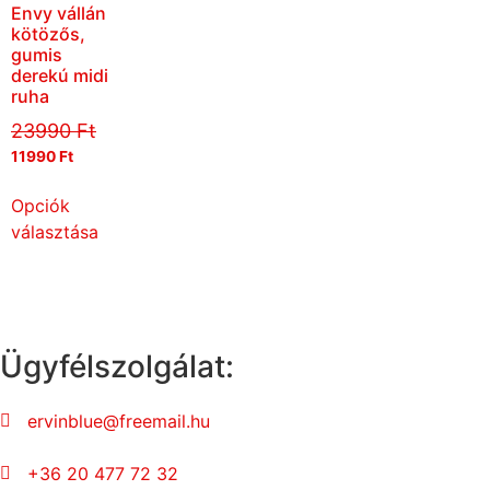
Envy vállán
kötözős,
gumis
derekú midi
ruha
23990
Ft
11990
Ft
Opciók
választása
Ügyfélszolgálat:
ervinblue@freemail.hu
+36 20 477 72 32