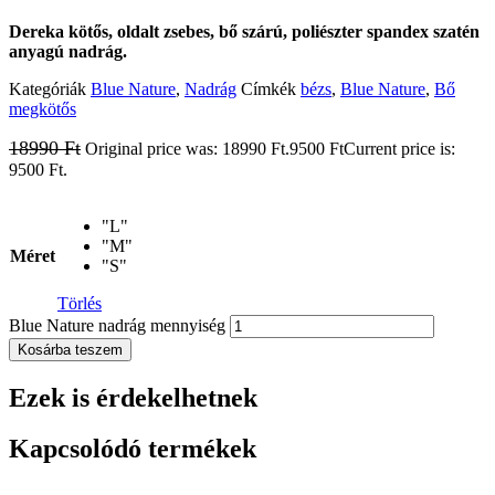
Dereka kötős, oldalt zsebes, bő szárú, poliészter spandex szatén
anyagú nadrág.
Kategóriák
Blue Nature
,
Nadrág
Címkék
bézs
,
Blue Nature
,
Bő
megkötős
18990
Ft
Original price was: 18990 Ft.
9500
Ft
Current price is:
9500 Ft.
"L"
"M"
Méret
"S"
Törlés
Blue Nature nadrág mennyiség
Kosárba teszem
Ezek is érdekelhetnek
Kapcsolódó termékek