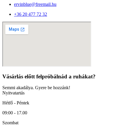
ervinblue@freemail.hu
+36 20 477 72 32
Vásárlás előtt felpróbálnád a ruhákat?
Semmi akadálya. Gyere be hozzánk!
Nyitvatartás
Hétfő - Péntek
09:00 - 17.00
Szombat