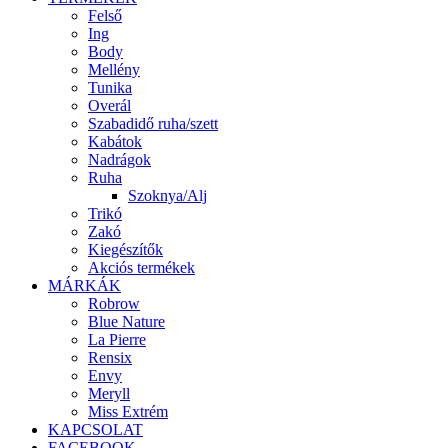
Felső
Ing
Body
Mellény
Tunika
Overál
Szabadidő ruha/szett
Kabátok
Nadrágok
Ruha
Szoknya/Alj
Trikó
Zakó
Kiegészítők
Akciós termékek
MÁRKÁK
Robrow
Blue Nature
La Pierre
Rensix
Envy
Meryll
Miss Extrém
KAPCSOLAT
FACEBOOK