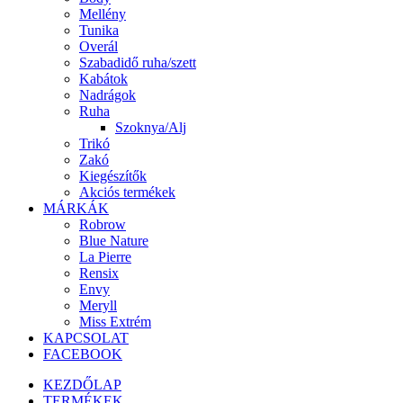
Mellény
Tunika
Overál
Szabadidő ruha/szett
Kabátok
Nadrágok
Ruha
Szoknya/Alj
Trikó
Zakó
Kiegészítők
Akciós termékek
MÁRKÁK
Robrow
Blue Nature
La Pierre
Rensix
Envy
Meryll
Miss Extrém
KAPCSOLAT
FACEBOOK
KEZDŐLAP
TERMÉKEK