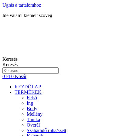
Ugrás a tartalomhoz
Ide valami kiemelt szöveg
Keresés
Keresés
0
Ft
0
Kosár
KEZDŐLAP
TERMÉKEK
Felső
Ing
Body
Mellény
Tunika
Overál
Szabadidő ruha/szett
Kabátok