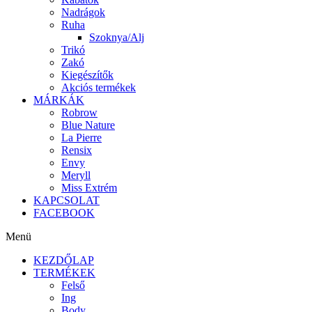
Nadrágok
Ruha
Szoknya/Alj
Trikó
Zakó
Kiegészítők
Akciós termékek
MÁRKÁK
Robrow
Blue Nature
La Pierre
Rensix
Envy
Meryll
Miss Extrém
KAPCSOLAT
FACEBOOK
Menü
KEZDŐLAP
TERMÉKEK
Felső
Ing
Body