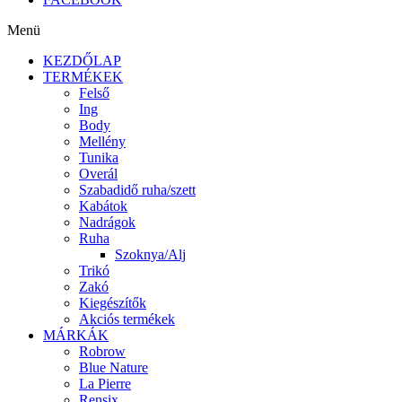
Menü
KEZDŐLAP
TERMÉKEK
Felső
Ing
Body
Mellény
Tunika
Overál
Szabadidő ruha/szett
Kabátok
Nadrágok
Ruha
Szoknya/Alj
Trikó
Zakó
Kiegészítők
Akciós termékek
MÁRKÁK
Robrow
Blue Nature
La Pierre
Rensix