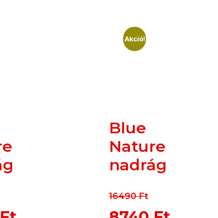
Akció!
Blue
re
Nature
ág
nadrág
16490
Ft
Ft
8740
Ft