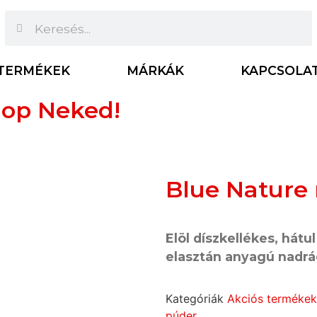
TERMÉKEK
MÁRKÁK
KAPCSOLA
op Neked!
Blue Nature
Elöl díszkellékes, hátu
elasztán anyagú nadr
Kategóriák
Akciós termékek
púder