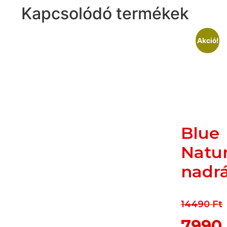
Kapcsolódó termékek
Akció!
Blue
Natu
nadr
14490
Ft
7990