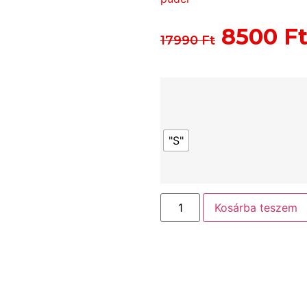
8500
F
17990
Ft
"S"
Kosárba teszem