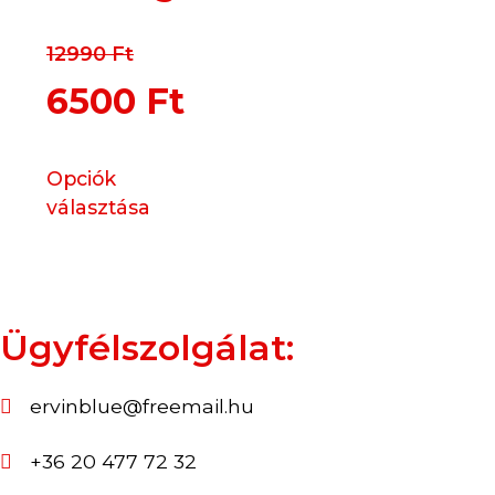
12990
Ft
6500
Ft
Opciók
választása
Ügyfélszolgálat:
ervinblue@freemail.hu
+36 20 477 72 32