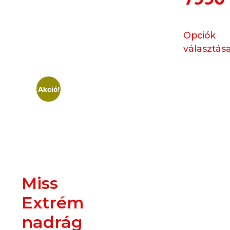
Opciók
választás
Akció!
Miss
Extrém
nadrág