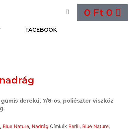
0
Ft
0
T
FACEBOOK
 nadrág
l gumis derekú, 7/8-os, poliészter viszkóz
ág.
,
Blue Nature
,
Nadrág
Címkék
Berill
,
Blue Nature
,