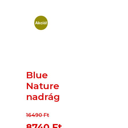
Akció!
Blue
Nature
nadrág
16490
Ft
8740
Ft