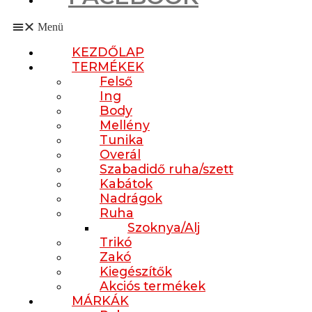
Menü
KEZDŐLAP
TERMÉKEK
Felső
Ing
Body
Mellény
Tunika
Overál
Szabadidő ruha/szett
Kabátok
Nadrágok
Ruha
Szoknya/Alj
Trikó
Zakó
Kiegészítők
Akciós termékek
MÁRKÁK