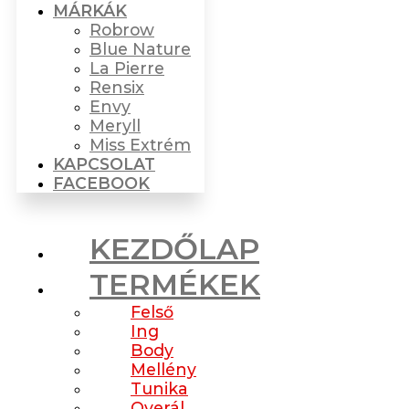
MÁRKÁK
Robrow
Blue Nature
La Pierre
Rensix
Envy
Meryll
Miss Extrém
KAPCSOLAT
FACEBOOK
KEZDŐLAP
TERMÉKEK
Felső
Ing
Body
Mellény
Tunika
Overál