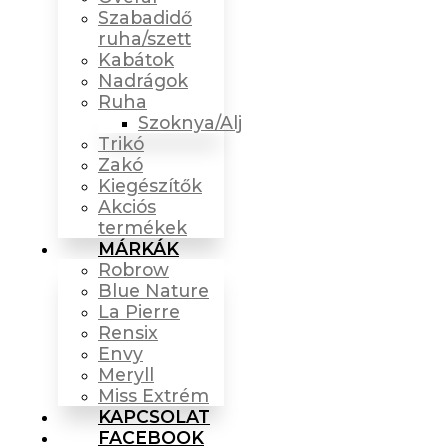
Szabadidő
ruha/szett
Kabátok
Nadrágok
Ruha
Szoknya/Alj
Trikó
Zakó
Kiegészítők
Akciós
termékek
MÁRKÁK
Robrow
Blue Nature
La Pierre
Rensix
Envy
Meryll
Miss Extrém
KAPCSOLAT
FACEBOOK