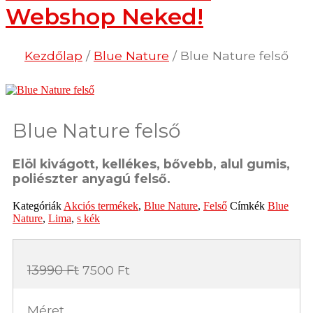
Webshop Neked!
Kezdőlap
/
Blue Nature
/ Blue Nature felső
Blue Nature felső
Elöl kivágott, kellékes, bővebb, alul gumis,
poliészter anyagú felső.
Kategóriák
Akciós termékek
,
Blue Nature
,
Felső
Címkék
Blue
Nature
,
Lima
,
s kék
Original
Current
13990
Ft
7500
Ft
price
price
was:
is:
Méret