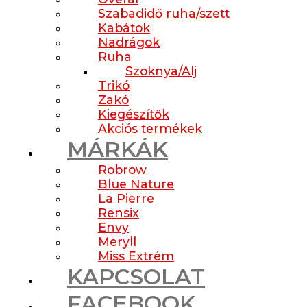
Szabadidő ruha/szett
Kabátok
Nadrágok
Ruha
Szoknya/Alj
Trikó
Zakó
Kiegészítők
Akciós termékek
MÁRKÁK
Robrow
Blue Nature
La Pierre
Rensix
Envy
Meryll
Miss Extrém
KAPCSOLAT
FACEBOOK