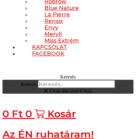
Robrow
Blue Nature
La Pierre
Rensix
Envy
Meryll
Miss Extrém
KAPCSOLAT
FACEBOOK
Keresés
Keresés
Close this search box.
0
Ft
0
Kosár
Az ÉN ruhatáram!