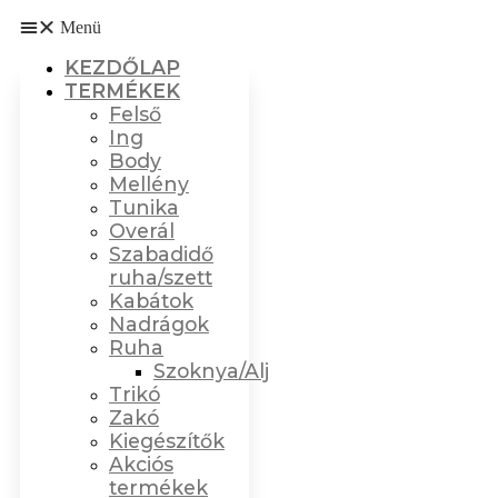
Menü
KEZDŐLAP
TERMÉKEK
Felső
Ing
Body
Mellény
Tunika
Overál
Szabadidő
ruha/szett
Kabátok
Nadrágok
Ruha
Szoknya/Alj
Trikó
Zakó
Kiegészítők
Akciós
termékek