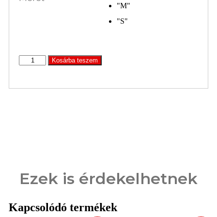
13990 Ft.
7500 Ft.
"M"
"S"
Blue
Kosárba teszem
Nature
felső
mennyiség
Ezek is érdekelhetnek
Kapcsolódó termékek