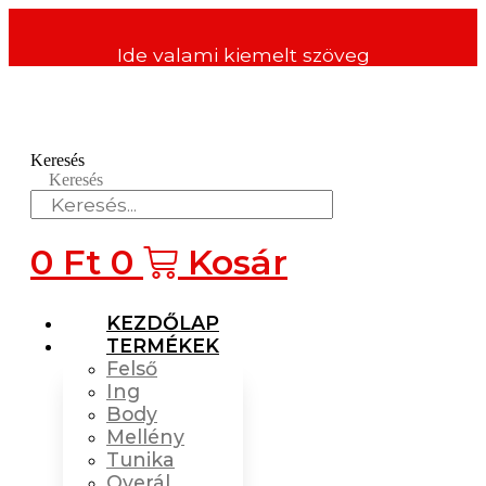
Ugrás
a
Ide valami kiemelt szöveg
tartalomhoz
Keresés
Keresés
0
Ft
0
Kosár
KEZDŐLAP
TERMÉKEK
Felső
Ing
Body
Mellény
Tunika
Overál