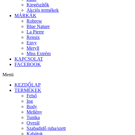
Kiegészítők
Akciós termékek
MÁRKÁK
Robrow
Blue Nature
La Pierre
Rensix
Envy
Meryll
Miss Extrém
KAPCSOLAT
FACEBOOK
Menü
KEZDŐLAP
TERMÉKEK
Felső
Ing
Body
Mellény
Tunika
Overál
Szabadidő ruha/szett
Kabátok