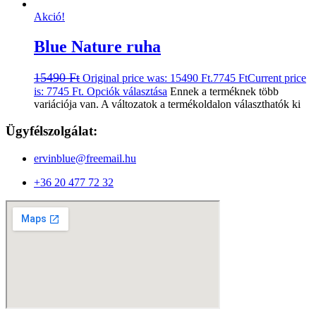
Akció!
Blue Nature ruha
15490
Ft
Original price was: 15490 Ft.
7745
Ft
Current price
is: 7745 Ft.
Opciók választása
Ennek a terméknek több
variációja van. A változatok a termékoldalon választhatók ki
Ügyfélszolgálat:
ervinblue@freemail.hu
+36 20 477 72 32