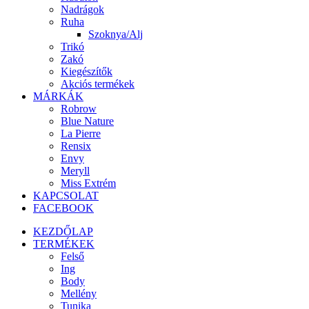
Nadrágok
Ruha
Szoknya/Alj
Trikó
Zakó
Kiegészítők
Akciós termékek
MÁRKÁK
Robrow
Blue Nature
La Pierre
Rensix
Envy
Meryll
Miss Extrém
KAPCSOLAT
FACEBOOK
KEZDŐLAP
TERMÉKEK
Felső
Ing
Body
Mellény
Tunika