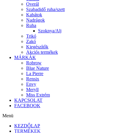
Overál
Szabadidő ruha/szett
Kabátok
Nadrágok
Ruha
Szoknya/Alj
Trikó
Zakó
Kiegészítők
Akciós termékek
MÁRKÁK
Robrow
Blue Nature
La Pierre
Rensix
Envy
Meryll
Miss Extrém
KAPCSOLAT
FACEBOOK
Menü
KEZDŐLAP
TERMÉKEK