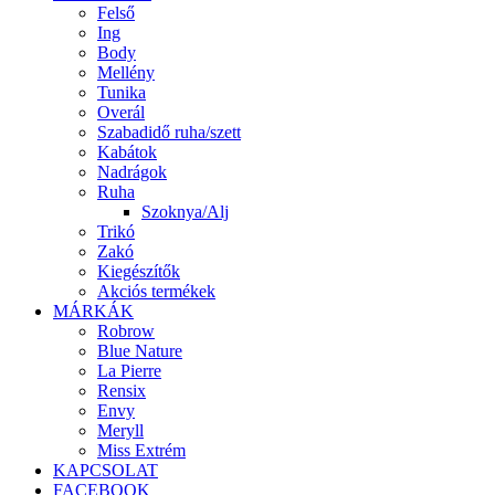
Felső
Ing
Body
Mellény
Tunika
Overál
Szabadidő ruha/szett
Kabátok
Nadrágok
Ruha
Szoknya/Alj
Trikó
Zakó
Kiegészítők
Akciós termékek
MÁRKÁK
Robrow
Blue Nature
La Pierre
Rensix
Envy
Meryll
Miss Extrém
KAPCSOLAT
FACEBOOK