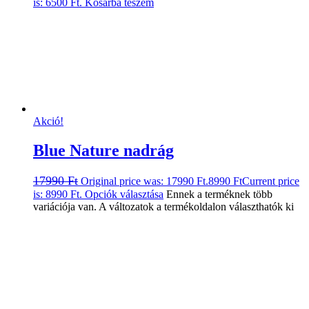
is: 6500 Ft.
Kosárba teszem
Akció!
Blue Nature nadrág
17990
Ft
Original price was: 17990 Ft.
8990
Ft
Current price
is: 8990 Ft.
Opciók választása
Ennek a terméknek több
variációja van. A változatok a termékoldalon választhatók ki