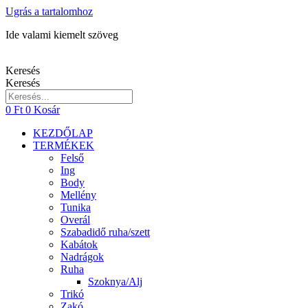
Ugrás a tartalomhoz
Ide valami kiemelt szöveg
Keresés
Keresés
0
Ft
0
Kosár
KEZDŐLAP
TERMÉKEK
Felső
Ing
Body
Mellény
Tunika
Overál
Szabadidő ruha/szett
Kabátok
Nadrágok
Ruha
Szoknya/Alj
Trikó
Zakó