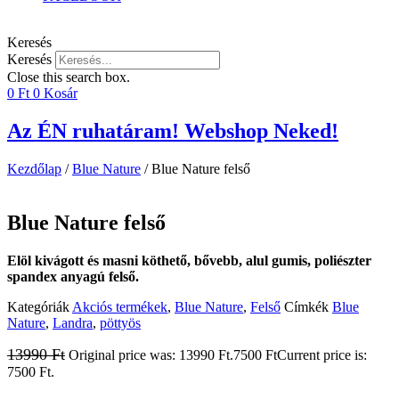
Keresés
Keresés
Close this search box.
0
Ft
0
Kosár
Az ÉN ruhatáram! Webshop Neked!
Kezdőlap
/
Blue Nature
/ Blue Nature felső
Blue Nature felső
Elöl kivágott és masni köthető, bővebb, alul gumis, poliészter
spandex anyagú felső.
Kategóriák
Akciós termékek
,
Blue Nature
,
Felső
Címkék
Blue
Nature
,
Landra
,
pöttyös
13990
Ft
Original price was: 13990 Ft.
7500
Ft
Current price is:
7500 Ft.