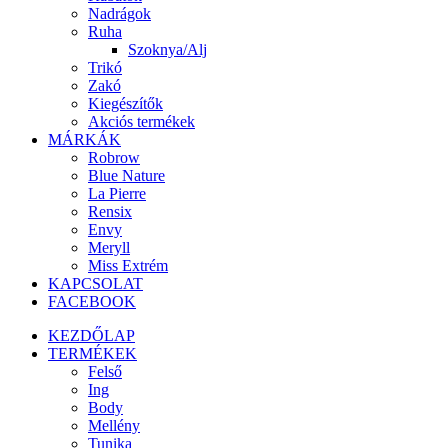
Nadrágok
Ruha
Szoknya/Alj
Trikó
Zakó
Kiegészítők
Akciós termékek
MÁRKÁK
Robrow
Blue Nature
La Pierre
Rensix
Envy
Meryll
Miss Extrém
KAPCSOLAT
FACEBOOK
KEZDŐLAP
TERMÉKEK
Felső
Ing
Body
Mellény
Tunika