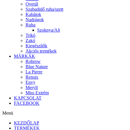
Overál
Szabadidő ruha/szett
Kabátok
Nadrágok
Ruha
Szoknya/Alj
Trikó
Zakó
Kiegészítők
Akciós termékek
MÁRKÁK
Robrow
Blue Nature
La Pierre
Rensix
Envy
Meryll
Miss Extrém
KAPCSOLAT
FACEBOOK
Menü
KEZDŐLAP
TERMÉKEK