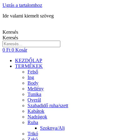
Ugrás a tartalomhoz
Ide valami kiemelt szöveg
Keresés
Keresés
0
Ft
0
Kosár
KEZDŐLAP
TERMÉKEK
Felső
Ing
Body
Mellény
Tunika
Overál
Szabadidő ruha/szett
Kabátok
Nadrágok
Ruha
Szoknya/Alj
Trikó
Zakó