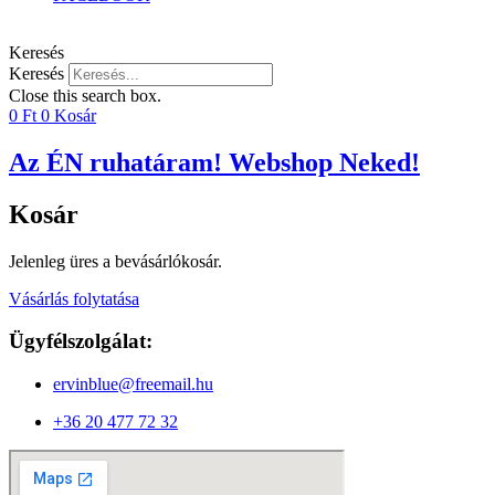
Keresés
Keresés
Close this search box.
0
Ft
0
Kosár
Az ÉN ruhatáram! Webshop Neked!
Kosár
Jelenleg üres a bevásárlókosár.
Vásárlás folytatása
Ügyfélszolgálat:
ervinblue@freemail.hu
+36 20 477 72 32