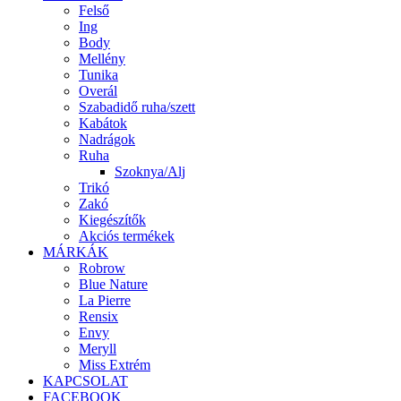
Felső
Ing
Body
Mellény
Tunika
Overál
Szabadidő ruha/szett
Kabátok
Nadrágok
Ruha
Szoknya/Alj
Trikó
Zakó
Kiegészítők
Akciós termékek
MÁRKÁK
Robrow
Blue Nature
La Pierre
Rensix
Envy
Meryll
Miss Extrém
KAPCSOLAT
FACEBOOK