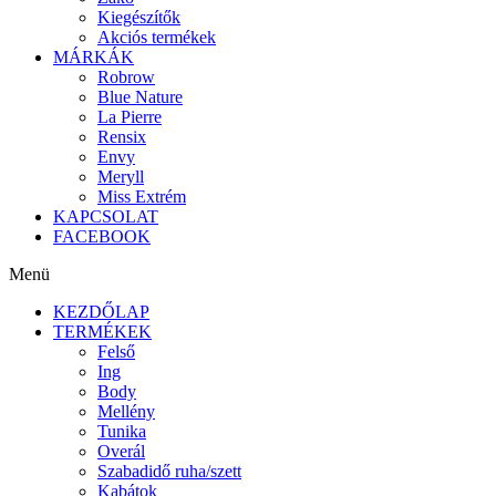
Kiegészítők
Akciós termékek
MÁRKÁK
Robrow
Blue Nature
La Pierre
Rensix
Envy
Meryll
Miss Extrém
KAPCSOLAT
FACEBOOK
Menü
KEZDŐLAP
TERMÉKEK
Felső
Ing
Body
Mellény
Tunika
Overál
Szabadidő ruha/szett
Kabátok